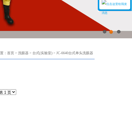
二号客服
1
2
3
三号客服
置：
首页
>
洗眼器
>
台式(实验室)
>
JC-6640台式单头洗眼器