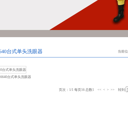
-6640台式单头洗眼器
当前位
C-6640台式单头洗眼器
页次：1/1 每页16 总数1 << < > >> 转到: